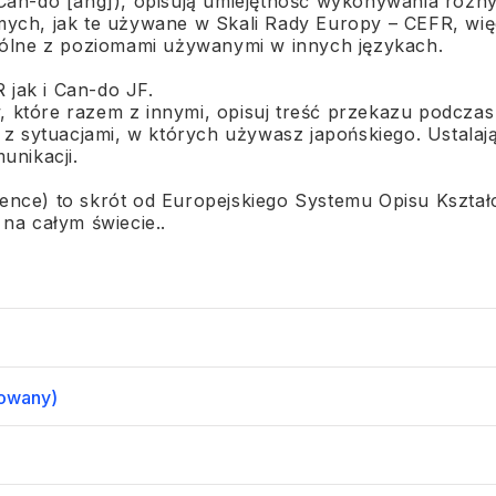
 Can-do [ang]), opisują umiejętność wykonywania różn
amych, jak te używane w Skali Rady Europy – CEFR, w
ólne z poziomami używanymi w innych językach.
 jak i Can-do JF.
 które razem z innymi, opisuj treść przekazu podczas
 sytuacjami, w których używasz japońskiego. Ustalaj
unikacji.
ce) to skrót od Europejskiego Systemu Opisu Kszta
 na całym świecie..
sowany)