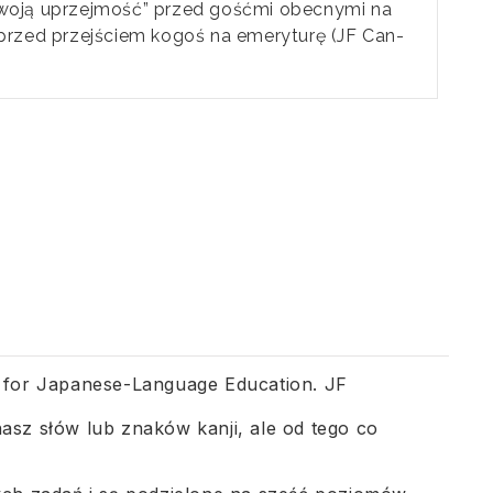
a twoją uprzejmość” przed gośćmi obecnymi na
przed przejściem kogoś na emeryturę (JF Can-
 for Japanese-Language Education. JF
nasz słów lub znaków kanji, ale od tego co