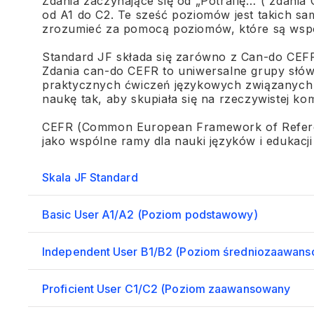
Zdania zaczynające się od „Potrafię…”( zdania
od A1 do C2. Te sześć poziomów jest takich s
zrozumieć za pomocą poziomów, które są wsp
Standard JF składa się zarówno z Can-do CEFR
Zdania can-do CEFR to uniwersalne grupy słów,
praktycznych ćwiczeń językowych związanych z
naukę tak, aby skupiała się na rzeczywistej kom
CEFR (Common European Framework of Referen
jako wspólne ramy dla nauki języków i edukacji
Skala JF Standard
Basic User A1/A2 (Poziom podstawowy)
Independent User B1/B2 (Poziom średniozaawan
Proficient User C1/C2 (Poziom zaawansowany