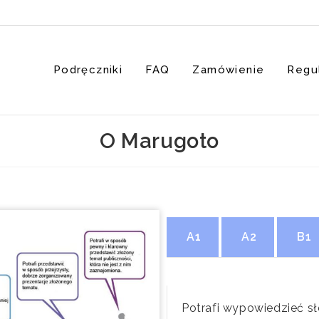
Podręczniki
FAQ
Zamówienie
Regu
O Marugoto
A1
A2
B1
Potrafi wypowiedzieć s