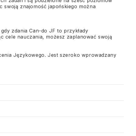
ych zadań i są podzielone na sześć poziomów
ięc swoją znajomość japońskiego można
 gdy zdania Can-do JF to przykłady
ąc cele nauczania, możesz zaplanować swoją
łcenia Językowego. Jest szeroko wprowadzany