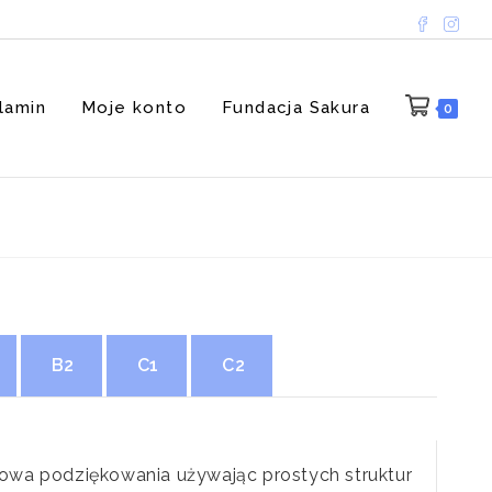
lamin
Moje konto
Fundacja Sakura
0
B2
C1
C2
łowa podziękowania używając prostych struktur